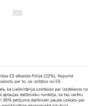
ības ES atbalsta Polijā (22%). Kopumā
alsotu par to, lai izstātos no ES.
a, ka Lielbritānija uzstāsies par izstāšanos no
 aptaujas dalībnieku norādīja, ka tas varētu
n 36% pētījuma dalībnieki pauda uzskatu par
u pasliktināties ekonomiskā situācija