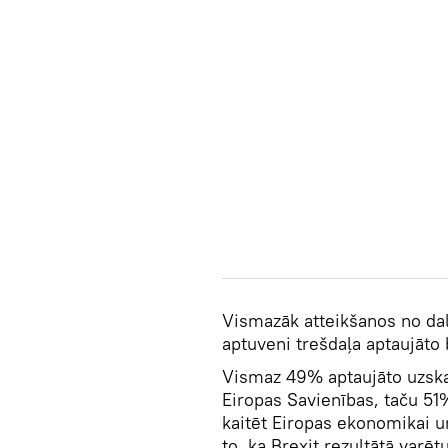
Vismazāk atteikšanos no dal
aptuveni trešdaļa aptaujāto b
Vismaz 49% aptaujāto uzskat
Eiropas Savienības, taču 51%
kaitēt Eiropas ekonomikai u
to, ka Brexit rezultātā varēt