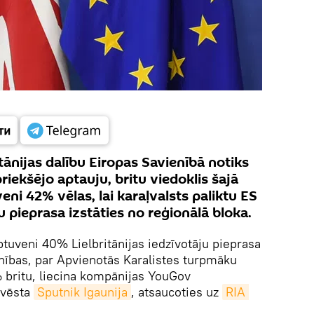
ānijas dalību Eiropas Savienībā notiks
priekšējo aptauju, britu viedoklis šajā
ni 42% vēlas, lai karaļvalsts paliktu ES
 pieprasa izstāties no reģionālā bloka.
tuveni 40% Lielbritānijas iedzīvotāju pieprasa
nības, par Apvienotās Karalistes turpmāku
 britu, liecina kompānijas YouGov
 vēsta
Sputnik Igaunija
, atsaucoties uz
RIA 