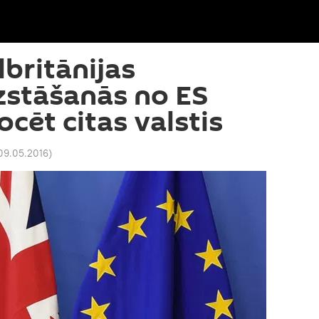
lbritānijas
zstāšanās no ES
cēt citas valstis
 09.05.2016
)