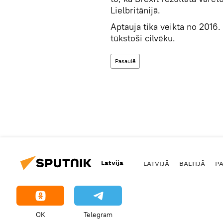
Lielbritānijā.
Aptauja tika veikta no 2016. 
tūkstoši cilvēku.
Pasaulē
Latvija
LATVIJĀ
BALTIJĀ
P
OK
Telegram