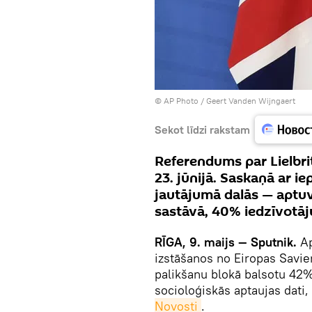
© AP Photo / Geert Vanden Wijngaert
Sekot līdzi rakstam
Referendums par Lielbrit
23. jūnijā. Saskaņā ar ie
jautājumā dalās — aptuve
sastāvā, 40% iedzīvotāju
RĪGA, 9. maijs — Sputnik.
Ap
izstāšanos no Eiropas Savie
palikšanu blokā balsotu 42%
socioloģiskās aptaujas dati,
Novosti
.