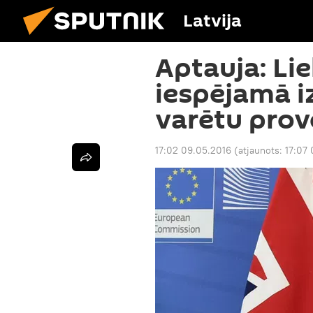
Latvija
Aptauja: Lie
iespējamā i
varētu provo
17:02 09.05.2016
(atjaunots:
17:07