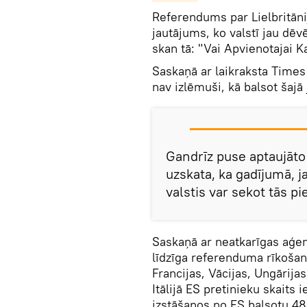
Referendums par Lielbritāni
jautājums, ko valstī jau dē
skan tā: "Vai Apvienotajai K
Saskaņā ar laikraksta Times
nav izlēmuši, kā balsot šajā
Gandrīz puse aptaujāto
uzskata, ka gadījumā, j
valstis var sekot tās 
Saskaņā ar neatkarīgas aģe
līdzīga referenduma rīkošan
Francijas, Vācijas, Ungārijas,
Itālijā ES pretinieku skaits i
izstāšanos no ES balsotu 48