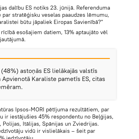
jas dalību ES notiks 23. jūnijā. Referenduma
vē par stratēģisku veselas paaudzes lēmumu,
aralistei būtu jāpaliek Eiropas Savienībā?"
 rīcībā esošajiem datiem, 13% aptaujāto vēl
 jautājumā.
 (48%) astoņās ES lielākajās valstīs
a Apvienotā Karaliste pametīs ES, citas
piemēram.
ntūras Ipsos-MORI pētījuma rezultātiem, par
u ir iestājušies 45% respondentu no Beļģijas,
 Polijas, Itālijas, Spānijas un Zviedrijas.
edzīvotāju vidū ir vislielākais – šeit par
% iedzīvotāju.