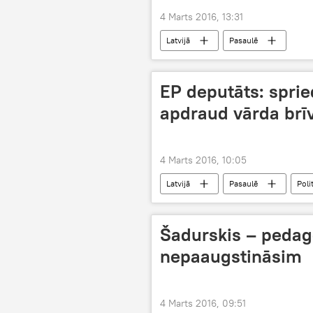
4 Marts 2016, 13:31
Latvijā
Pasaulē
EP deputāts: spri
apdraud vārda brī
4 Marts 2016, 10:05
Latvijā
Pasaulē
Poli
Šadurskis – pedag
nepaaugstināsim
4 Marts 2016, 09:51