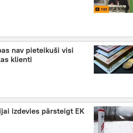
1:02
as nav pieteikuši visi
s klienti
jai izdevies pārsteigt EK