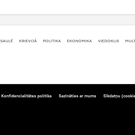
ASAULĒ
KRIEVIJĀ
POLITIKA
EKONOMIKA
VIEDOKLIS
MULT
Konfidencialitātes politika
Sazināties ar mums
Sīkdatņu (cookie