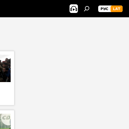
РУС
LAT