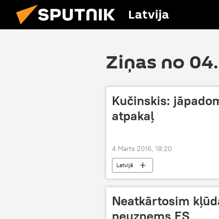
Latvija
Ziņas no 04
Kučinskis: jāpadom
atpakaļ
4 Marts 2016, 18:20
Latvijā
Neatkārtosim kļūd
neuzņems ES