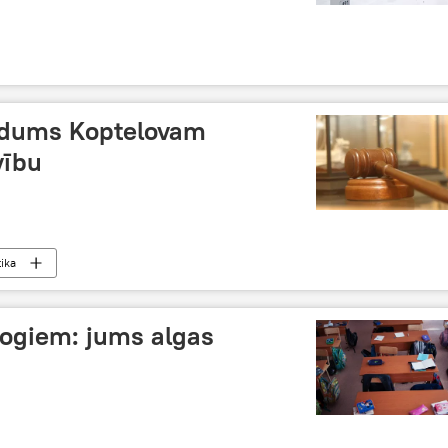
edums Koptelovam
vību
tika
ogiem: jums algas