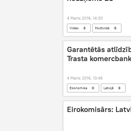
4 Marts 2016, 14:30
Video
Multivide
Garantētās atlīdzīb
Trasta komercbanka
4 Marts 2016, 13:46
Ekonomika
Latvijā
Eirokomisārs: Latvi