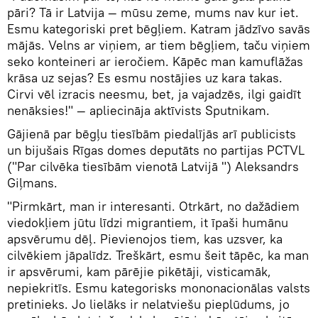
pāri? Tā ir Latvija — mūsu zeme, mums nav kur iet.
Esmu kategoriski pret bēgļiem. Katram jādzīvo savās
mājās. Velns ar viņiem, ar tiem bēgļiem, taču viņiem
seko konteineri ar ieročiem. Kāpēc man kamuflāžas
krāsa uz sejas? Es esmu nostājies uz kara takas.
Cirvi vēl izracis neesmu, bet, ja vajadzēs, ilgi gaidīt
nenāksies!" — apliecināja aktīvists Sputnikam.
Gājienā par bēgļu tiesībām piedalījās arī publicists
un bijušais Rīgas domes deputāts no partijas PCTVL
("Par cilvēka tiesībām vienotā Latvijā ") Aleksandrs
Giļmans.
"Pirmkārt, man ir interesanti. Otrkārt, no dažādiem
viedokļiem jūtu līdzi migrantiem, it īpaši humānu
apsvērumu dēļ. Pievienojos tiem, kas uzsver, ka
cilvēkiem jāpalīdz. Treškārt, esmu šeit tāpēc, ka man
ir apsvērumi, kam pārējie pikētāji, visticamāk,
nepiekritīs. Esmu kategorisks mononacionālas valsts
pretinieks. Jo lielāks ir nelatviešu pieplūdums, jo