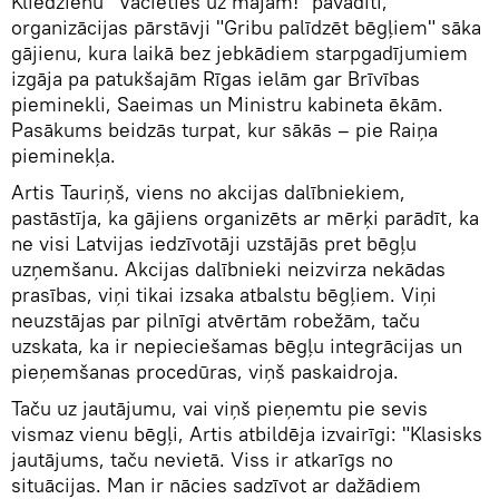
Kliedzienu "Vācieties uz mājām!" pavadīti,
organizācijas pārstāvji "Gribu palīdzēt bēgļiem" sāka
gājienu, kura laikā bez jebkādiem starpgadījumiem
izgāja pa patukšajām Rīgas ielām gar Brīvības
pieminekli, Saeimas un Ministru kabineta ēkām.
Pasākums beidzās turpat, kur sākās – pie Raiņa
pieminekļa.
Artis Tauriņš, viens no akcijas dalībniekiem,
pastāstīja, ka gājiens organizēts ar mērķi parādīt, ka
ne visi Latvijas iedzīvotāji uzstājās pret bēgļu
uzņemšanu. Akcijas dalībnieki neizvirza nekādas
prasības, viņi tikai izsaka atbalstu bēgļiem. Viņi
neuzstājas par pilnīgi atvērtām robežām, taču
uzskata, ka ir nepieciešamas bēgļu integrācijas un
pieņemšanas procedūras, viņš paskaidroja.
Taču uz jautājumu, vai viņš pieņemtu pie sevis
vismaz vienu bēgļi, Artis atbildēja izvairīgi: "Klasisks
jautājums, taču nevietā. Viss ir atkarīgs no
situācijas. Man ir nācies sadzīvot ar dažādiem