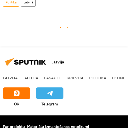
Politika
Latvijā
Latvija
LATVIJĀ
BALTIJĀ
PASAULĒ
KRIEVIJĀ
POLITIKA
EKONOM
OK
Telegram
Par projektu
Materiālu izmantošanas noteikumi