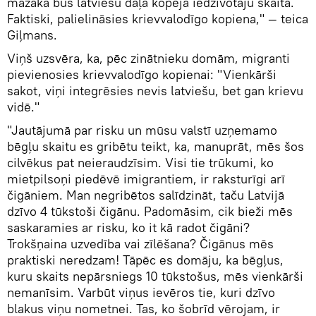
mazāka būs latviešu daļa kopējā iedzīvotāju skaitā.
Faktiski, palielināsies krievvalodīgo kopiena," — teica
Giļmans.
Viņš uzsvēra, ka, pēc zinātnieku domām, migranti
pievienosies krievvalodīgo kopienai: "Vienkārši
sakot, viņi integrēsies nevis latviešu, bet gan krievu
vidē."
"Jautājumā par risku un mūsu valstī uzņemamo
bēgļu skaitu es gribētu teikt, ka, manuprāt, mēs šos
cilvēkus pat neieraudzīsim. Visi tie trūkumi, ko
mietpilsoņi piedēvē imigrantiem, ir raksturīgi arī
čigāniem. Man negribētos salīdzināt, taču Latvijā
dzīvo 4 tūkstoši čigānu. Padomāsim, cik bieži mēs
saskaramies ar risku, ko it kā radot čigāni?
Trokšņaina uzvedība vai zīlēšana? Čigānus mēs
praktiski neredzam! Tāpēc es domāju, ka bēgļus,
kuru skaits nepārsniegs 10 tūkstošus, mēs vienkārši
nemanīsim. Varbūt viņus ievēros tie, kuri dzīvo
blakus viņu nometnei. Tas, ko šobrīd vērojam, ir