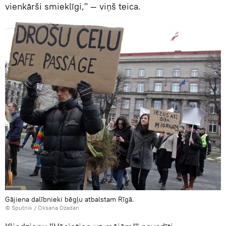
vienkārši smieklīgi," — viņš teica.
Gājiena dalībnieki bēgļu atbalstam Rīgā.
© Sputnik / Oksana Dzadan