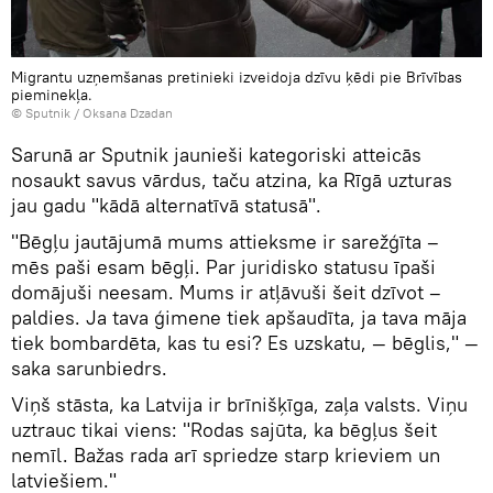
Migrantu uzņemšanas pretinieki izveidoja dzīvu ķēdi pie Brīvības
pieminekļa.
© Sputnik / Oksana Dzadan
Sarunā ar Sputnik jaunieši kategoriski atteicās
nosaukt savus vārdus, taču atzina, ka Rīgā uzturas
jau gadu "kādā alternatīvā statusā".
"Bēgļu jautājumā mums attieksme ir sarežģīta –
mēs paši esam bēgļi. Par juridisko statusu īpaši
domājuši neesam. Mums ir atļāvuši šeit dzīvot –
paldies. Ja tava ģimene tiek apšaudīta, ja tava māja
tiek bombardēta, kas tu esi? Es uzskatu, — bēglis," —
saka sarunbiedrs.
Viņš stāsta, ka Latvija ir brīnišķīga, zaļa valsts. Viņu
uztrauc tikai viens: "Rodas sajūta, ka bēgļus šeit
nemīl. Bažas rada arī spriedze starp krieviem un
latviešiem."