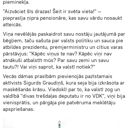
pieminekļa.
"Aizvāciet šīs drazas! Šeit ir svēta vieta!" —
pieprasīja ņipra pensionāre, kas savu vārdu nosaukt
atteicās.
Viņa nevēlējās paskaidrot savu nostāju jautājumā par
bēgļiem, taču sašuta par valsts politiku un sauca pie
atbildes prezidentu, premjerministru un citius varas
pārstāvjus: "Kāpēc viņus te nav? Kāpēc viņi nav
atnākuši atbalstīt mūs? Par savu zemi un savu
tautu?! Vai viņi saprot, ka valstī notiek?"
Vecās dāmas prasībām pievienojās pazīstamais
aktīvists Sigurds Graudiņš, kura seja bija izkrāsota ar
maskēšanās krāsu. Viedoklī par to, ka valstī zog un
valdībā "divas trešdaļas deputatu ir no VDK", viņi bija
vienisprātis, un pārgāja pie patvēruma meklētāju
apspriešanas.