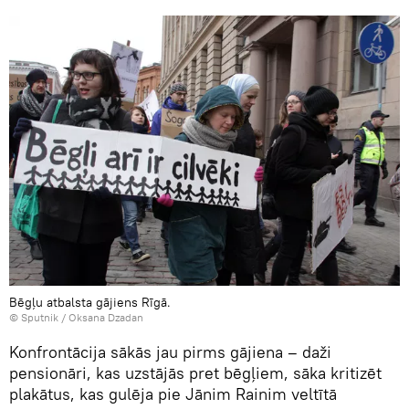
Bēgļu atbalsta gājiens Rīgā.
© Sputnik / Oksana Dzadan
Konfrontācija sākās jau pirms gājiena – daži
pensionāri, kas uzstājās pret bēgļiem, sāka kritizēt
plakātus, kas gulēja pie Jānim Rainim veltītā