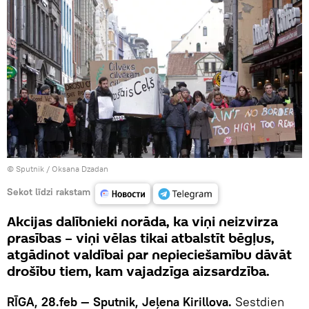
© Sputnik / Oksana Dzadan
Sekot līdzi rakstam
Akcijas dalībnieki norāda, ka viņi neizvirza
prasības – viņi vēlas tikai atbalstīt bēgļus,
atgādinot valdībai par nepieciešamību dāvāt
drošību tiem, kam vajadzīga aizsardzība.
RĪGA, 28.feb — Sputnik, Jeļena Kirillova.
Sestdien