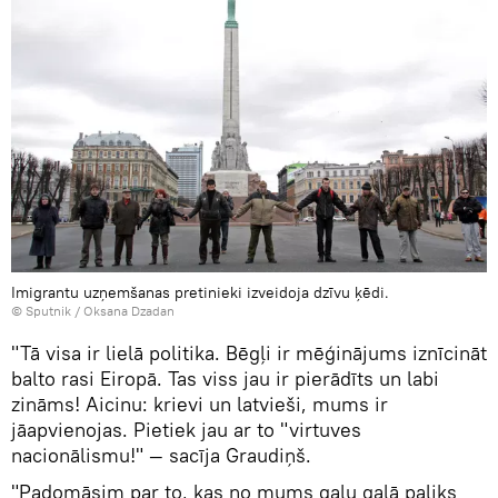
Imigrantu uzņemšanas pretinieki izveidoja dzīvu ķēdi.
© Sputnik / Oksana Dzadan
"Tā visa ir lielā politika. Bēgļi ir mēģinājums iznīcināt
balto rasi Eiropā. Tas viss jau ir pierādīts un labi
zināms! Aicinu: krievi un latvieši, mums ir
jāapvienojas. Pietiek jau ar to "virtuves
nacionālismu!" — sacīja Graudiņš.
"Padomāsim par to, kas no mums galu galā paliks