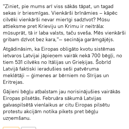
"Ziniet, pie mums arī viss sākās tāpat, un tagad
sekas ir briesmīgas. Vienkārši brīnāmies – kāpēc
cilvēki vienkārši nevar mierīgi sadzīvot? Mūsu
attieksme pret Krieviju un Krimu ir neitrāla:
mūsuprāt, tā ir laba valsts, taču sveša. Mēs vienkārši
gribam dzīvot bez kara,"— secināja garāmgājējs.
Atgādināsim, ka Eiropas obligāto kvotu sistēmas
ietvaros Latvijai jāpieņem vairāk nekā 700 bēgļi, no
tiem 531 cilvēks no Itālijas un Grieķijas. Šobrīd
Latvijā faktiski ieradušies seši patvēruma
meklētāji — ģimenes ar bērniem no Sīrijas un
Eritrejas.
Gājieni bēgļu atbalstam jau norisinājušies vairākās
Eiropas pilsētās. Februāra sākumā Latvijas
galvaspilsētā vienlaikus ar citu Eiropas pilsētu
protestu akcijām notika pikets pret bēgļu
uzņemšanu.