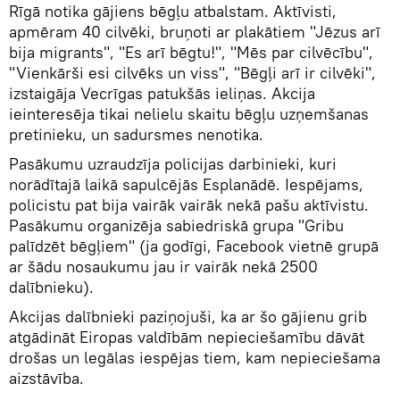
Rīgā notika gājiens bēgļu atbalstam. Aktīvisti,
apmēram 40 cilvēki, bruņoti ar plakātiem "Jēzus arī
bija migrants", "Es arī bēgtu!", "Mēs par cilvēcību",
"Vienkārši esi cilvēks un viss", "Bēgļi arī ir cilvēki",
izstaigāja Vecrīgas patukšās ieliņas. Akcija
ieinteresēja tikai nelielu skaitu bēgļu uzņemšanas
pretinieku, un sadursmes nenotika.
Pasākumu uzraudzīja policijas darbinieki, kuri
norādītajā laikā sapulcējās Esplanādē. Iespējams,
policistu pat bija vairāk vairāk nekā pašu aktīvistu.
Pasākumu organizēja sabiedriskā grupa "Gribu
palīdzēt bēgļiem" (ja godīgi, Facebook vietnē grupā
ar šādu nosaukumu jau ir vairāk nekā 2500
dalībnieku).
Akcijas dalībnieki paziņojuši, ka ar šo gājienu grib
atgādināt Eiropas valdībām nepieciešamību dāvāt
drošas un legālas iespējas tiem, kam nepieciešama
aizstāvība.