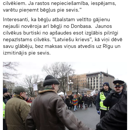
cilvēkiem. Ja rastos nepieciešamība, iespējams,
varētu pieņemt bēgļus pie sevis."
Interesanti, ka bēgļu atbalstam veltīto gājienu
nejauši novēroja arī bēgļi no Donbasa. Jaunos
cilvēkus burtiski no apšaudes esot izglābis pilnīgi
nepazīstams cilvēks. "Latviešu krievs", kā viņi dēvē
savu glābēju, bez maksas viņus atvedis uz Rīgu un
izmitinājis pie sevis.