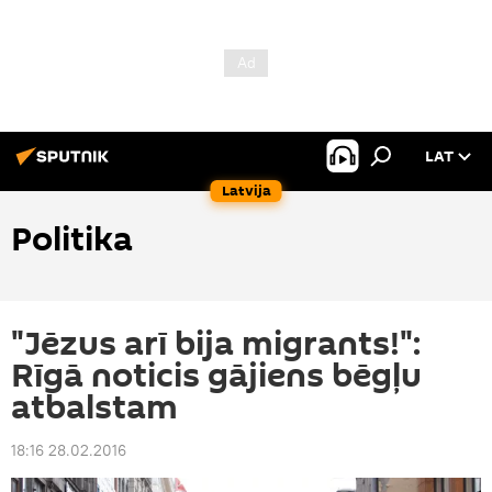
LAT
Latvija
Politika
"Jēzus arī bija migrants!":
Rīgā noticis gājiens bēgļu
atbalstam
18:16 28.02.2016