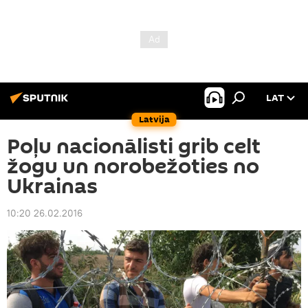
LAT
Latvija
Poļu nacionālisti grib celt
žogu un norobežoties no
Ukrainas
10:20 26.02.2016