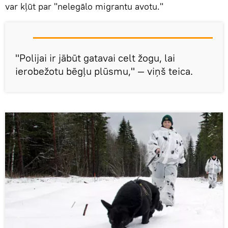
var kļūt par "nelegālo migrantu avotu."
"Polijai ir jābūt gatavai celt žogu, lai
ierobežotu bēgļu plūsmu," — viņš teica.