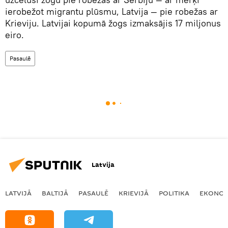
ierobežot migrantu plūsmu, Latvija — pie robežas ar
Krieviju. Latvijai kopumā žogs izmaksājis 17 miljonus
eiro.
Pasaulē
Latvija
LATVIJĀ
BALTIJĀ
PASAULĒ
KRIEVIJĀ
POLITIKA
EKONOM