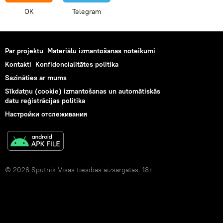
OK
Telegram
Par projektu
Materiālu izmantošanas noteikumi
Kontakti
Konfidencialitātes politika
Sazināties ar mums
Sīkdatņu (cookie) izmantošanas un automātiskās
datu reģistrācijas politika
Настройки отслеживания
© 2026 Sputnik Visas tiesības aizsargātas. 18+