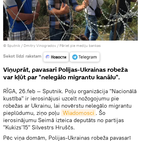
© Sputnik / Dmitry Vinogradov
/
Pāriet pie mediju bankas
Sekot līdzi rakstam
Viņuprāt, pavasarī Polijas-Ukrainas robeža
var kļūt par "nelegālo migrantu kanālu".
RĪGA, 26.feb — Sputnik. Poļu organizācija "Nacionālā
kustība" ir ierosinājusi uzcelt nožogojumu pie
robežas ar Ukrainu, lai novērstu nelegālo migrantu
pieplūdumu, ziņo poļu
Wiadomosci
. Šo
ierosinājumu Seimā izteica deputāts no partijas
"Kukizs’15" Silvestrs Hruščs.
Pēc viņa domām, Polijas-Ukrainas robeža pavasarī