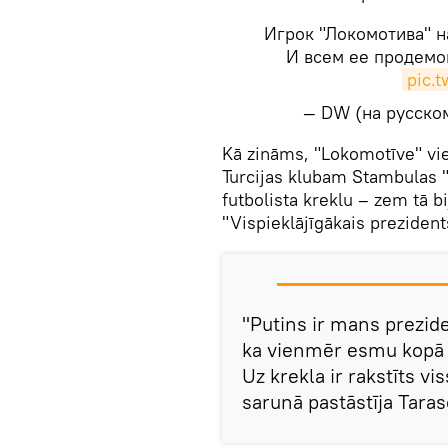
Игрок "Локомотива" н
И всем ее продем
pic.
— DW (на русско
Kā zināms, "Lokomotīve" vie
Turcijas klubam Stambulas 
futbolista kreklu – zem tā b
"Vispieklājīgākais prezident
"Putins ir mans prezid
ka vienmēr esmu kopā a
Uz krekla ir rakstīts vi
sarunā pastāstīja Taras