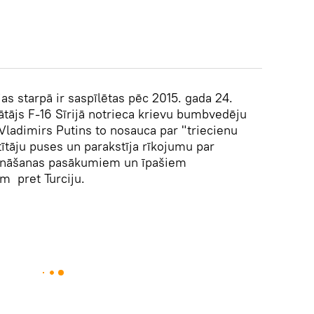
jas starpā ir saspīlētas pēc 2015. gada 24.
ātājs F-16 Sīrijā notrieca krievu bumbvedēju
Vladimirs Putins to nosauca par "triecienu
ītāju puses un parakstīja rīkojumu par
šināšanas pasākumiem un īpašiem
 pret Turciju.