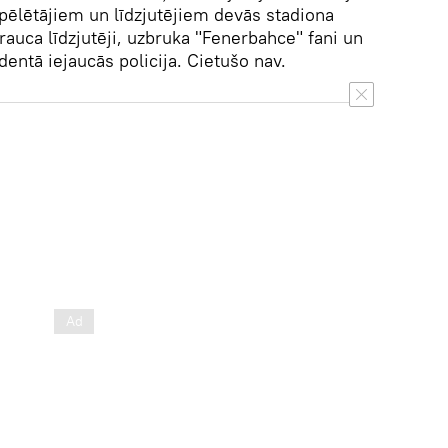
ēlētājiem un līdzjutējiem devās stadiona
auca līdzjutēji, uzbruka "Fenerbahce" fani un
entā iejaucās policija. Cietušo nav.