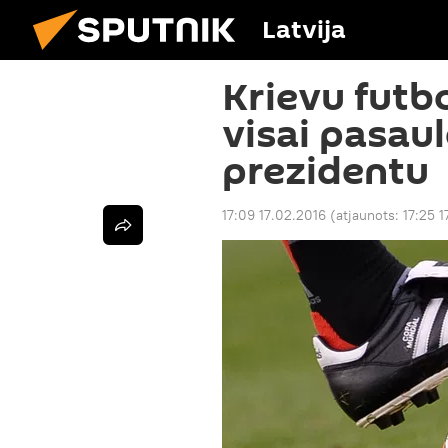
Latvija
Krievu futb
visai pasaul
prezidentu
17:09 17.02.2016
(atjaunots:
17:25 