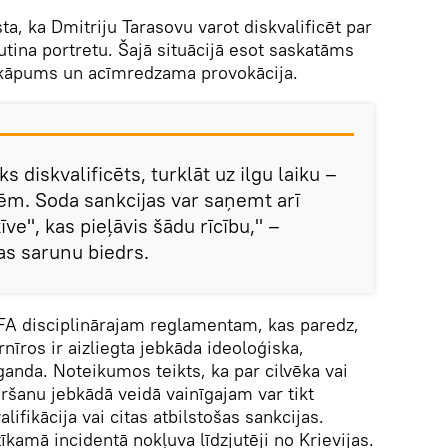
a, ka Dmitriju Tarasovu varot diskvalificēt par
tina portretu. Šajā situācijā esot saskatāms
rkāpums un acīmredzama provokācija.
s diskvalificēts, turklāt uz ilgu laiku –
ēm. Soda sankcijas var saņemt arī
ve", kas pieļāvis šādu rīcību," –
as sarunu biedrs.
EFA disciplinārajam reglamentam, kas paredz,
rnīros ir aizliegta jebkāda ideoloģiska,
aganda. Noteikumos teikts, ka par cilvēka vai
ršanu jebkādā veidā vainīgajam var tikt
lifikācija vai citas atbilstošas sankcijas.
amā incidentā nokļuva līdzjutēji no Krievijas.