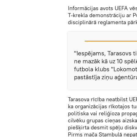
Informācijas avots UEFA vēst
T-krekla demonstrāciju ar Pu
disciplinārā reglamenta pā
"Iespējams, Tarasovs tik
ne mazāk kā uz 10 spēl
futbola klubs "Lokomotī
pastāstīja ziņu aģentūr
Tarasova rīcība neatbilst U
ka organizācijas rīkotajos tu
politiska vai reliģioza prop
cilvēku grupas cieņas aizska
piešķirta desmit spēļu diskva
Pirms mača Stambulā nepatīk