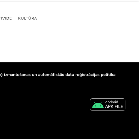
IVIDE
KULTŪRA
) izmantošanas un automātiskās datu reģistrācijas politika