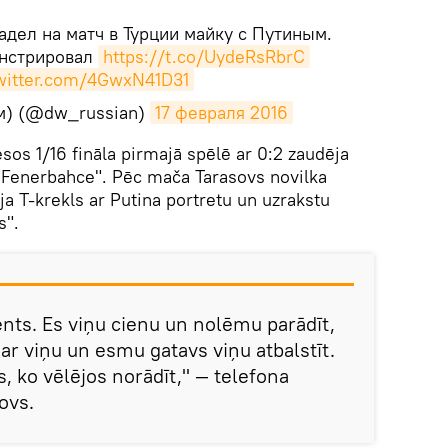
адел на матч в Турции майку с Путиным.
онстрировал
https://t.co/UydeRsRbrC
twitter.com/4GwxN41D31
м) (@dw_russian)
17 февраля 2016
sos 1/16 fināla pirmajā spēlē ar 0:2 zaudēja
"Fenerbahce". Pēc mača Tarasovs novilka
ija T-krekls ar Putina portretu un uzrakstu
s".
ents. Es viņu cienu un nolēmu parādīt,
r viņu un esmu gatavs viņu atbalstīt.
ss, ko vēlējos norādīt," — telefona
ovs.