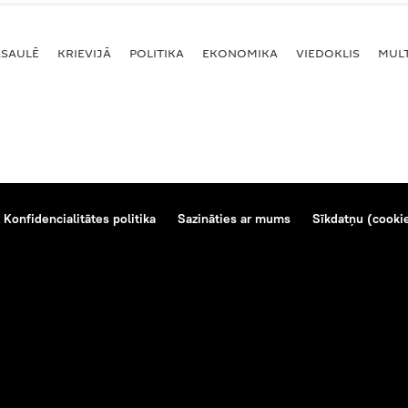
ASAULĒ
KRIEVIJĀ
POLITIKA
EKONOMIKA
VIEDOKLIS
MULT
Konfidencialitātes politika
Sazināties ar mums
Sīkdatņu (cookie