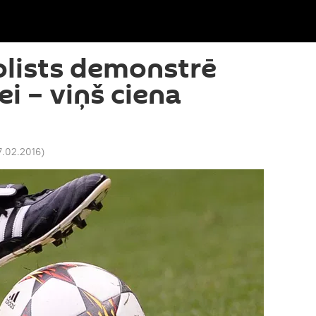
olists demonstrē
ei – viņš ciena
17.02.2016
)