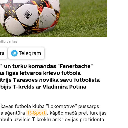
ediju bankas
" un turku komandas "Fenerbache"
 līgas ietvaros krievu futbola
ijs Tarasovs novilka savu futbolista
 bijis T-krekls ar Vladimira Putina
kavas futbola kluba "Lokomotīve" pussargs
ja aģentūra
R-Sport
, kāpēc mačā pret Turcijas
lā uzvilcis T-kreklu ar Krievijas prezidenta