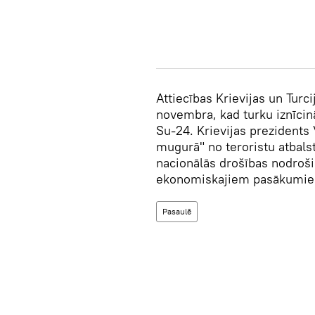
Attiecības Krievijas un Turci
novembra, kad turku iznīcin
Su-24. Krievijas prezidents 
mugurā" no teroristu atbalst
nacionālās drošības nodro
ekonomiskajiem pasākumiem
Pasaulē