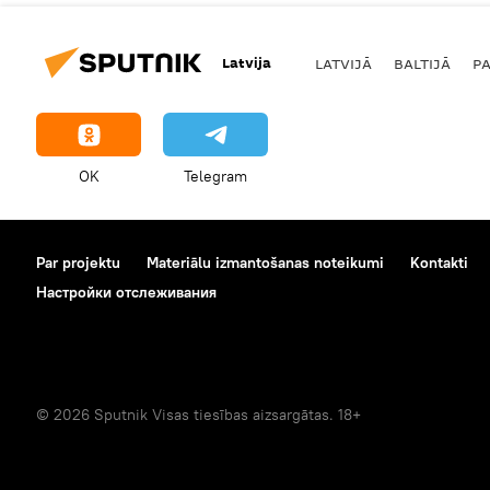
Latvija
LATVIJĀ
BALTIJĀ
P
OK
Telegram
Par projektu
Materiālu izmantošanas noteikumi
Kontakti
Настройки отслеживания
© 2026 Sputnik Visas tiesības aizsargātas. 18+