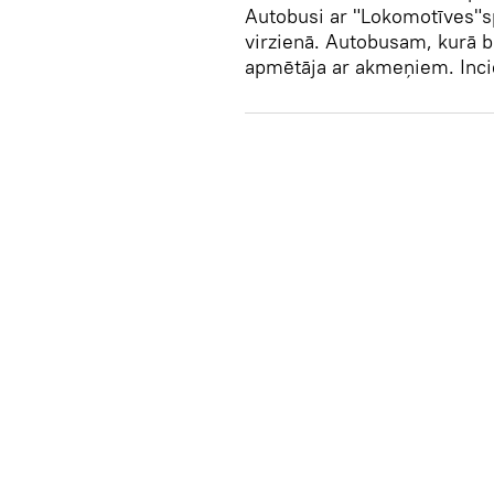
Autobusi ar "Lokomotīves"sp
virzienā. Autobusam, kurā br
apmētāja ar akmeņiem. Incid