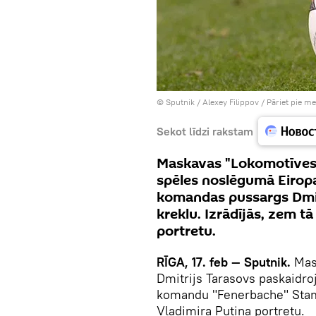
© Sputnik / Alexey Filippov
/
Pāriet pie m
Sekot līdzi rakstam
Maskavas "Lokomotīves
spēles noslēgumā Eiropas
komandas pussargs Dmitr
kreklu. Izrādījās, zem tā
portretu.
RĪGA, 17. feb — Sputnik.
Mas
Dmitrijs Tarasovs paskaidro
komandu "Fenerbache" Stambu
Vladimira Putina portretu.