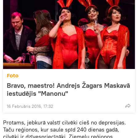
Foto
Bravo, maestro! Andrejs Žagars Maskavā
iestudējis "Manonu"
16 Februāris 2016, 17:32
Protams, jebkurā valstī cilvēki cieš no depresijas.
Taču reģionos, kur saule spīd 240 dienas gadā,
cilvēki ir dzīvespriecīgāki. Ziemeļu reģionos