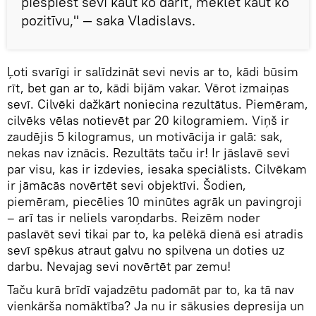
piespiest sevi kaut ko darīt, meklēt kaut ko
pozitīvu," — saka Vladislavs.
Ļoti svarīgi ir salīdzināt sevi nevis ar to, kādi būsim
rīt, bet gan ar to, kādi bijām vakar. Vērot izmaiņas
sevī. Cilvēki dažkārt noniecina rezultātus. Piemēram,
cilvēks vēlas notievēt par 20 kilogramiem. Viņš ir
zaudējis 5 kilogramus, un motivācija ir galā: sak,
nekas nav iznācis. Rezultāts taču ir! Ir jāslavē sevi
par visu, kas ir izdevies, iesaka speciālists. Cilvēkam
ir jāmācās novērtēt sevi objektīvi. Šodien,
piemēram, piecēlies 10 minūtes agrāk un pavingroji
– arī tas ir neliels varoņdarbs. Reizēm noder
paslavēt sevi tikai par to, ka pelēkā dienā esi atradis
sevī spēkus atraut galvu no spilvena un doties uz
darbu. Nevajag sevi novērtēt par zemu!
Taču kurā brīdī vajadzētu padomāt par to, ka tā nav
vienkārša nomāktība? Ja nu ir sākusies depresija un