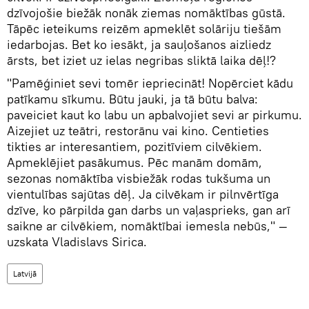
dzīvojošie biežāk nonāk ziemas nomāktības gūstā.
Tāpēc ieteikums reizēm apmeklēt solāriju tiešām
iedarbojas. Bet ko iesākt, ja sauļošanos aizliedz
ārsts, bet iziet uz ielas negribas sliktā laika dēļ!?
"Pamēģiniet sevi tomēr iepriecināt! Nopērciet kādu
patīkamu sīkumu. Būtu jauki, ja tā būtu balva:
paveiciet kaut ko labu un apbalvojiet sevi ar pirkumu.
Aizejiet uz teātri, restorānu vai kino. Centieties
tikties ar interesantiem, pozitīviem cilvēkiem.
Apmeklējiet pasākumus. Pēc manām domām,
sezonas nomāktība visbiežāk rodas tukšuma un
vientulības sajūtas dēļ. Ja cilvēkam ir pilnvērtīga
dzīve, ko pārpilda gan darbs un vaļasprieks, gan arī
saikne ar cilvēkiem, nomāktībai iemesla nebūs," —
uzskata Vladislavs Sirica.
Latvijā