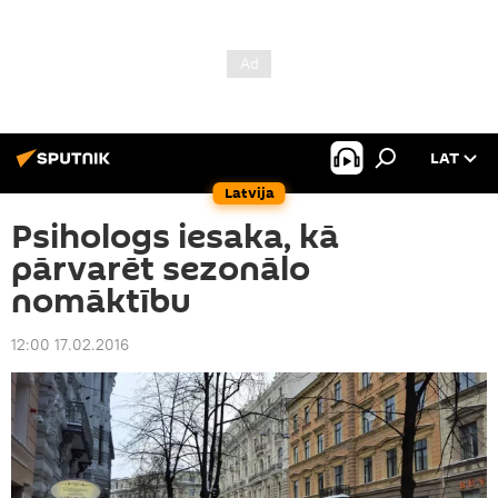
LAT
Latvija
Psihologs iesaka, kā
pārvarēt sezonālo
nomāktību
12:00 17.02.2016