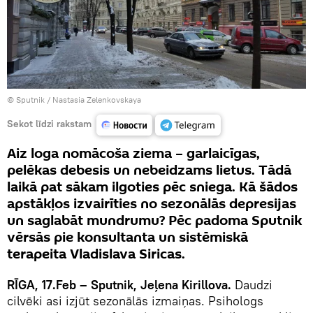
© Sputnik / Nastasia Zelenkovskaya
Sekot līdzi rakstam
Aiz loga nomācoša ziema – garlaicīgas,
pelēkas debesis un nebeidzams lietus. Tādā
laikā pat sākam ilgoties pēc sniega. Kā šādos
apstākļos izvairīties no sezonālās depresijas
un saglabāt mundrumu? Pēc padoma Sputnik
vērsās pie konsultanta un sistēmiskā
terapeita Vladislava Siricas.
RĪGA, 17.Feb – Sputnik, Jeļena Kirillova.
Daudzi
cilvēki asi izjūt sezonālās izmaiņas. Psihologs