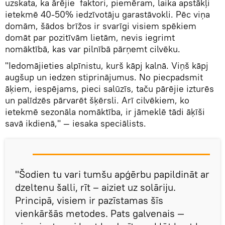
uzskata, ka ārējie faktori, piemēram, laika apstākļi
ietekmē 40-50% iedzīvotāju garastāvokli. Pēc viņa
domām, šādos brīžos ir svarīgi visiem spēkiem
domāt par pozitīvām lietām, nevis iegrimt
nomāktībā, kas var pilnībā pārņemt cilvēku.
"Iedomājieties alpīnistu, kurš kāpj kalnā. Viņš kāpj
augšup un iedzen stiprinājumus. No piecpadsmit
āķiem, iespējams, pieci salūzīs, taču pārējie izturēs
un palīdzēs pārvarēt šķērsli. Arī cilvēkiem, ko
ietekmē sezonāla nomāktība, ir jāmeklē tādi āķīši
savā ikdienā," — iesaka speciālists.
"Šodien tu vari tumšu apģērbu papildināt ar
dzeltenu šalli, rīt – aiziet uz solāriju.
Principā, visiem ir pazīstamas šīs
vienkāršās metodes. Pats galvenais —