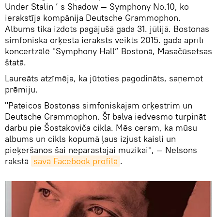
Under Stalin ’ s Shadow — Symphony No.10, ko
ierakstīja kompānija Deutsche Grammophon.
Albums tika izdots pagājušā gada 31. jūlijā. Bostonas
simfoniskā orķesta ieraksts veikts 2015. gada aprīlī
koncertzālē "Symphony Hall” Bostonā, Masačūsetsas
štatā.
Laureāts atzīmēja, ka jūtoties pagodināts, saņemot
prēmiju.
"Pateicos Bostonas simfoniskajam orķestrim un
Deutsche Grammophon. Šī balva iedvesmo turpināt
darbu pie Šostakoviča cikla. Mēs ceram, ka mūsu
albums un cikls kopumā ļaus izjust kaisli un
pieķeršanos šai neparastajai mūzikai", — Nelsons
rakstā
savā Facebook profilā
.