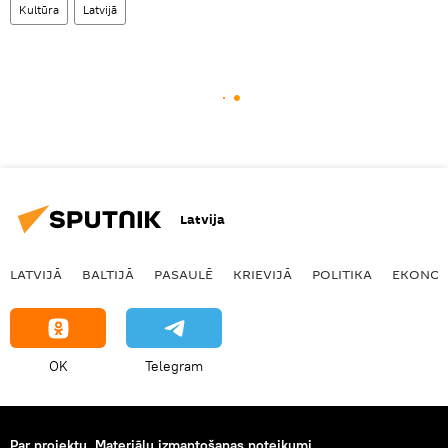
Kultūra
Latvijā
Latvija
LATVIJĀ
BALTIJĀ
PASAULĒ
KRIEVIJĀ
POLITIKA
EKONOM
OK
Telegram
Par projektu
Materiālu izmantošanas noteikumi