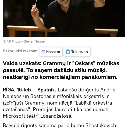
© AP Photo / Steven Senne
Sekot līdzi rakstam
Valda uzskats: Grammy ir "Oskars" mūzikas
pasaulē. To saņem dažādu stilu mūziķi,
neatkarīgi no komerciālajiem panākumiem.
RĪGA, 16.feb — Sputnik.
Latviešu diriģents Andris
Nelsons un Bostonas simfoniskais orķestris ir
izcīnījuši Grammy nominācijā "Labākā orķestra
uzstāšanās". Prēmijas laureāti tika pasludināti
Microsoft teātrī Losandželosā.
Balvu diriģents saņēma par albumu Shostakovich: