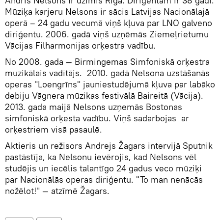
Andris Nelsons ir dzimis Rīgā. Diriģentam ir 38 gadi.
Mūziķa karjeru Nelsons ir sācis Latvijas Nacionālajā
operā – 24 gadu vecumā viņš kļuva par LNO galveno
diriģentu. 2006. gadā viņš uzņēmās Ziemeļrietumu
Vācijas Filharmonijas orķestra vadību.
No 2008. gada — Birmingemas Simfoniskā orķestra
muzikālais vadītājs. 2010. gadā Nelsona uzstāšanās
operas "Loengrīns" jauniestudējumā kļuva par labāko
debiju Vāgnera mūzikas festivālā Baireitā (Vācija).
2013. gada maijā Nelsons uzņemās Bostonas
simfoniskā orķesta vadību. Viņš sadarbojas ar
orķestriem visā pasaulē.
Aktieris un režisors Andrejs Žagars intervijā Sputnik
pastāstīja, ka Nelsonu ievērojis, kad Nelsons vēl
studējis un iecēlis talantīgo 24 gadus veco mūziķi
par Nacionālās operas diriģentu. "To man nenācās
nožēlot!" — atzīmē Žagars.