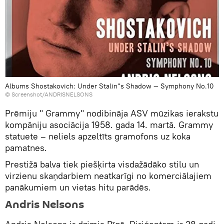
Albums Shostakovich: Under Stalin"s Shadow — Symphony No.10
©
Screenshot/ANDRISNELSONS
Prēmiju " Grammy" nodibināja ASV mūzikas ierakstu
kompāniju asociācija 1958. gada 14. martā. Grammy
statuete – neliels apzeltīts gramofons uz koka
pamatnes.
Prestižā balva tiek piešķirta visdažādāko stilu un
virzienu skaņdarbiem neatkarīgi no komerciālajiem
panākumiem un vietas hitu parādēs.
Andris Nelsons