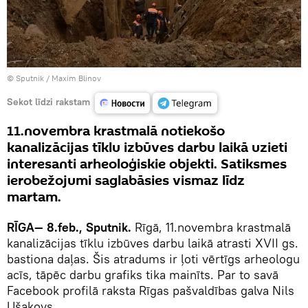
© Sputnik / Maxim Blinov
Sekot līdzi rakstam
11.novembra krastmalā notiekošo
kanalizācijas tīklu izbūves darbu laikā uzieti
interesanti arheoloģiskie objekti. Satiksmes
ierobežojumi saglabāsies vismaz līdz
martam.
RĪGA— 8.feb., Sputnik.
Rīgā, 11.novembra krastmalā
kanalizācijas tīklu izbūves darbu laikā atrasti XVII gs.
bastiona daļas. Šis atradums ir ļoti vērtīgs arheologu
acīs, tāpēc darbu grafiks tika mainīts. Par to savā
Facebook profilā raksta Rīgas pašvaldības galva Nils
Ušakovs.