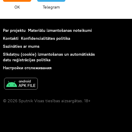
OK
Telegram
Par projektu
Materiālu izmantošanas noteikumi
Kontakti
Konfidencialitātes politika
Sazināties ar mums
Sīkdatņu (cookie) izmantošanas un automātiskās
datu reģistrācijas politika
Настройки отслеживания
© 2026 Sputnik Visas tiesības aizsargātas. 18+