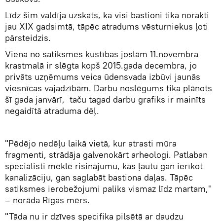
Līdz šim valdīja uzskats, ka visi bastioni tika norakti
jau XIX gadsimtā, tāpēc atradums vēsturniekus ļoti
pārsteidzis.
Viena no satiksmes kustības joslām 11.novembra
krastmalā ir slēgta kopš 2015.gada decembra, jo
privāts uzņēmums veica ūdensvada izbūvi jaunās
viesnīcas vajadzībām. Darbu noslēgums tika plānots
šī gada janvārī, taču tagad darbu grafiks ir mainīts
negaidītā atraduma dēļ.
"Pēdējo nedēļu laikā vietā, kur atrasti mūra
fragmenti, strādāja galvenokārt arheologi. Patlaban
speciālisti meklē risinājumu, kas ļautu gan ierīkot
kanalizāciju, gan saglabāt bastiona daļas. Tāpēc
satiksmes ierobežojumi paliks vismaz līdz martam,"
– norāda Rīgas mērs.
"Tāda nu ir dzīves specifika pilsētā ar daudzu