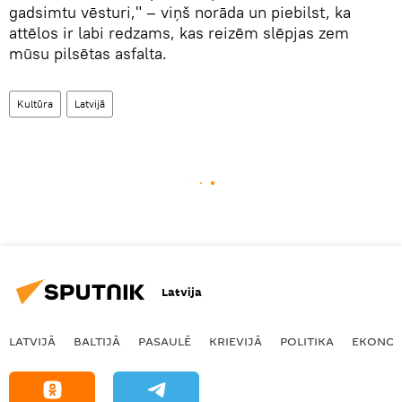
gadsimtu vēsturi," – viņš norāda un piebilst, ka
attēlos ir labi redzams, kas reizēm slēpjas zem
mūsu pilsētas asfalta.
Kultūra
Latvijā
Latvija
LATVIJĀ
BALTIJĀ
PASAULĒ
KRIEVIJĀ
POLITIKA
EKONOM