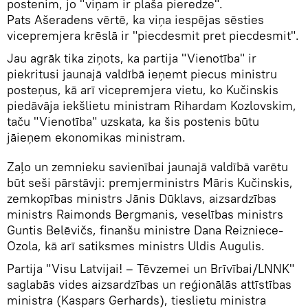
postenim, jo "viņam ir plaša pieredze".
Pats Ašeradens vērtē, ka viņa iespējas sēsties
vicepremjera krēslā ir "piecdesmit pret piecdesmit".
Jau agrāk tika ziņots, ka partija "Vienotība" ir
piekritusi jaunajā valdībā ieņemt piecus ministru
posteņus, kā arī vicepremjera vietu, ko Kučinskis
piedāvāja iekšlietu ministram Rihardam Kozlovskim,
taču "Vienotība" uzskata, ka šis postenis būtu
jāieņem ekonomikas ministram.
Zaļo un zemnieku savienībai jaunajā valdībā varētu
būt seši pārstāvji: premjerministrs Māris Kučinskis,
zemkopības ministrs Jānis Dūklavs, aizsardzības
ministrs Raimonds Bergmanis, veselības ministrs
Guntis Belēvičs, finanšu ministre Dana Reizniece-
Ozola, kā arī satiksmes ministrs Uldis Augulis.
Partija "Visu Latvijai! – Tēvzemei un Brīvībai/LNNK"
saglabās vides aizsardzības un reģionālās attīstības
ministra (Kaspars Gerhards), tieslietu ministra