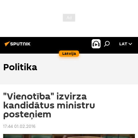
LAT
Latvija
Politika
"Vienotība" izvirza
kandidātus ministru
posteņiem
17:44 01.02.2016