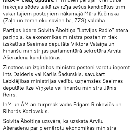
frakcijas sēdes laikā izvirzīja sešus kandidātus trim
vakantajiem posteņiem nākamajā Māra Kučinska
(Zaļo un zemnieku savienība, ZZS) valdībā.
Partijas līdere Solvita Āboltiņa "Latvijas Radio" ēterā
paziņoja, ka ekonomikas ministra postenim tiek
izskatītas Saeimas deputāta Viktora Valaiņa un
Finanšu ministrijas parlamentārā sekretāra Arvila
Ašeradena kandidatūras.
Zinātnes un izglītības ministra posteni varētu ieņemt
Ints Dālderis vai Kārlis Šadurskis, savukārt
Labklājības ministrijas vadību uzņemsies Saeimas
deputāte Ilze Viņķele vai finanšu ministrs Jānis
Reirs.
IeM un ĀM arī turpmāk vadīs Edgars Rinkēvičs un
Rihards Kozlovskis.
Solvita Āboltiņa uzsvēra, ka uzskata Arvilu
Ašeradenu par piemērotu ekonomikas ministra