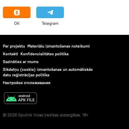
OK
Telegram
Par projektu
Materiālu izmantošanas noteikumi
Kontakti
Konfidencialitātes politika
Sazināties ar mums
Sīkdatņu (cookie) izmantošanas un automātiskās
datu reģistrācijas politika
Настройки отслеживания
© 2026 Sputnik Visas tiesības aizsargātas. 18+