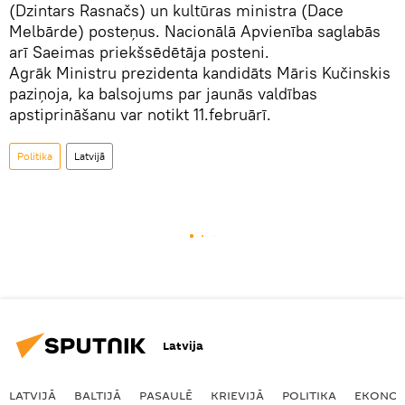
(Dzintars Rasnačs) un kultūras ministra (Dace
Melbārde) posteņus. Nacionālā Apvienība saglabās
arī Saeimas priekšsēdētāja posteni.
Agrāk Ministru prezidenta kandidāts Māris Kučinskis
paziņoja, ka balsojums par jaunās valdības
apstiprināšanu var notikt 11.februārī.
Politika
Latvijā
Latvija
LATVIJĀ
BALTIJĀ
PASAULĒ
KRIEVIJĀ
POLITIKA
EKONOM