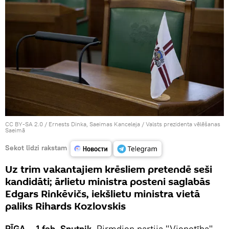
CC BY-SA 2.0
/
Ernests Dinka, Saeimas Kanceleja
/
Valsts prezidenta vēlēšanas
Saeimā
Sekot līdzi rakstam
Uz trim vakantajiem krēsliem pretendē seši
kandidāti; ārlietu ministra posteni saglabās
Edgars Rinkēvičs, iekšlietu ministra vietā
paliks Rihards Kozlovskis
RĪGA – 1.feb, Sputnik.
Pirmdien partija "Vienotība"